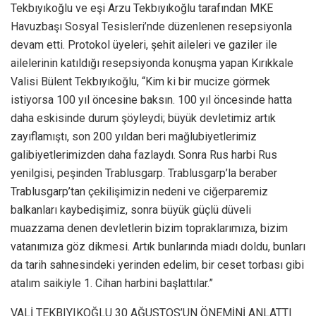
Tekbıyıkoğlu ve eşi Arzu Tekbıyıkoğlu tarafından MKE
Havuzbaşı Sosyal Tesisleri’nde düzenlenen resepsiyonla
devam etti. Protokol üyeleri, şehit aileleri ve gaziler ile
ailelerinin katıldığı resepsiyonda konuşma yapan Kırıkkale
Valisi Bülent Tekbıyıkoğlu, “Kim ki bir mucize görmek
istiyorsa 100 yıl öncesine baksın. 100 yıl öncesinde hatta
daha eskisinde durum şöyleydi; büyük devletimiz artık
zayıflamıştı, son 200 yıldan beri mağlubiyetlerimiz
galibiyetlerimizden daha fazlaydı. Sonra Rus harbi Rus
yenilgisi, peşinden Trablusgarp. Trablusgarp’la beraber
Trablusgarp’tan çekilişimizin nedeni ve ciğerparemiz
balkanları kaybedişimiz, sonra büyük güçlü düveli
muazzama denen devletlerin bizim topraklarımıza, bizim
vatanımıza göz dikmesi. Artık bunlarında miadı doldu, bunları
da tarih sahnesindeki yerinden edelim, bir ceset torbası gibi
atalım saikiyle 1. Cihan harbini başlattılar.”
VALİ TEKBIYIKOĞLU 30 AĞUSTOS’UN ÖNEMİNİ ANLATTI