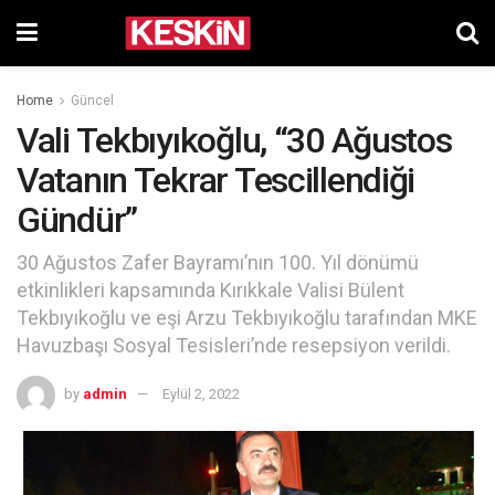
Home
Güncel
Vali Tekbıyıkoğlu, “30 Ağustos
Vatanın Tekrar Tescillendiği
Gündür”
30 Ağustos Zafer Bayramı’nın 100. Yıl dönümü
etkinlikleri kapsamında Kırıkkale Valisi Bülent
Tekbıyıkoğlu ve eşi Arzu Tekbıyıkoğlu tarafından MKE
Havuzbaşı Sosyal Tesisleri’nde resepsiyon verildi.
by
admin
Eylül 2, 2022