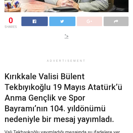
0
SHARES
">
ADVERTISEMENT
Kırıkkale Valisi Bülent
Tekbıyıkoğlu 19 Mayıs Atatürk’ü
Anma Gençlik ve Spor
Bayramı’nın 104. yıldönümü
nedeniyle bir mesaj yayımladı.
Vali Tekbıyıkoğlu yayımladığı mesajında şu ifadelere yer