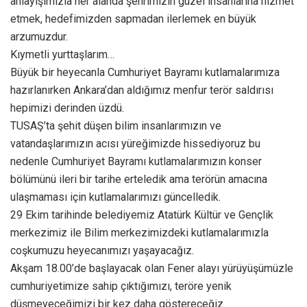
anlayışımızla her alanda şehrimizin güzel insanlarına hizmet
etmek, hedefimizden sapmadan ilerlemek en büyük
arzumuzdur.
Kıymetli yurttaşlarım…
Büyük bir heyecanla Cumhuriyet Bayramı kutlamalarımıza
hazırlanırken Ankara’dan aldığımız menfur terör saldırısı
hepimizi derinden üzdü.
TUSAŞ’ta şehit düşen bilim insanlarımızın ve
vatandaşlarımızın acısı yüreğimizde hissediyoruz bu
nedenle Cumhuriyet Bayramı kutlamalarımızın konser
bölümünü ileri bir tarihe erteledik ama terörün amacına
ulaşmaması için kutlamalarımızı güncelledik.
29 Ekim tarihinde belediyemiz Atatürk Kültür ve Gençlik
merkezimiz ile Bilim merkezimizdeki kutlamalarımızla
coşkumuzu heyecanımızı yaşayacağız.
Akşam 18.00’de başlayacak olan Fener alayı yürüyüşümüzle
cumhuriyetimize sahip çıktığımızı, teröre yenik
düşmeyeceğimizi bir kez daha göstereceğiz.