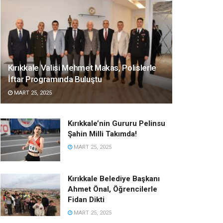
Kırıkkale Valisi Mehmet Makas, Polislerle
İftar Programında Buluştu
MART 25, 2025
Kırıkkale’nin Gururu Pelinsu
Şahin Milli Takımda!
MART 25, 2025
Kırıkkale Belediye Başkanı
Ahmet Önal, Öğrencilerle
Fidan Dikti
MART 25, 2025