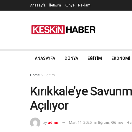
Anasayfa
İletişim
Künye
Reklam
ANASAYFA
DÜNYA
EĞITIM
EKONOMI
Home
Eğitim
Kırıkkale’ye Savunm
Açılıyor
by
admin
Mart 11, 2025
in
Eğitim
,
Güncel
,
Ha