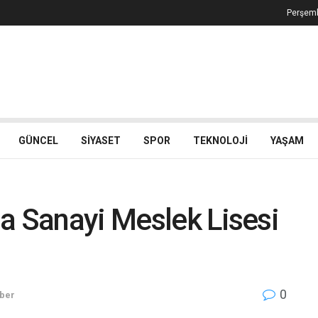
Perşemb
GÜNCEL
SIYASET
SPOR
TEKNOLOJI
YAŞAM
a Sanayi Meslek Lisesi
0
ber