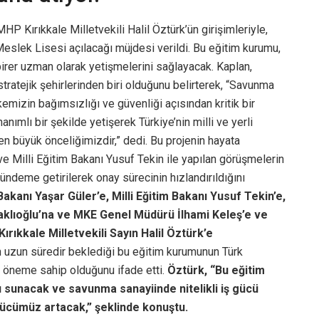
HP Kırıkkale Milletvekili Halil Öztürk’ün girişimleriyle,
eslek Lisesi açılacağı müjdesi verildi. Bu eğitim kurumu,
birer uzman olarak yetişmelerini sağlayacak. Kaplan,
stratejik şehirlerinden biri olduğunu belirterek, “Savunma
lkemizin bağımsızlığı ve güvenliği açısından kritik bir
nımlı bir şekilde yetişerek Türkiye’nin milli ve yerli
n büyük önceliğimizdir,” dedi. Bu projenin hayata
ve Milli Eğitim Bakanı Yusuf Tekin ile yapılan görüşmelerin
ndeme getirilerek onay sürecinin hızlandırıldığını
kanı Yaşar Güler’e, Milli Eğitim Bakanı Yusuf Tekin’e,
aklıoğlu’na ve MKE Genel Müdürü İlhami Keleş’e ve
rıkkale Milletvekili Sayın Halil Öztürk’e
in uzun süredir beklediği bu eğitim kurumunun Türk
 öneme sahip olduğunu ifade etti.
Öztürk, “Bu eğitim
ı sunacak ve savunma sanayiinde nitelikli iş gücü
gücümüz artacak,” şeklinde konuştu.