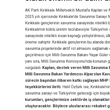
AK Parti Kırıkkale Milletvekili Mustafa Kaplan ve M
2025 yılı içerisinde Kırıkkale’de Savunma Sanayi M
Kırıkkale gençlerinin savunma sanayinde nitelikli 
Kırıkkale’nin köklü üretim tecrübesiyle Türkiye’nin 
sanayiinde nitelikli insan kaynağı yetiştirilmesi, ü
öneme sahiptir. Kırıkkale gençlerinin bu alanda dona
savunma projelerinde aktif rol almasını sağlamak e
geçirilmesi için Milli Savunma Bakanı Yaşar Güler 
yanı sıra, Milli Savunma Komisyonu’nda konunun gü
vurguladı.
Kaplan, destek veren Milli Savunma Ba
Milli Savunma Bakan Yardımcısı Alparslan Kav
sürecin başından itibaren katkı sağlayan MHP Kı
teşekkürlerini iletti.
Halil Öztürk ise, Kırıkkale’n
savunma sanayi ve Türkiye’nin geleceği için büyük
kurumları, gençlerimize sektörde iş olanaklar
oluşturacaktır. Böylece uluslararası rekabet 