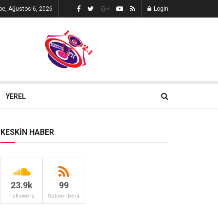
e, Ağustos 6, 2026
Login
YEREL
KESKİN HABER
23.9k
99
Followers
Subscribers