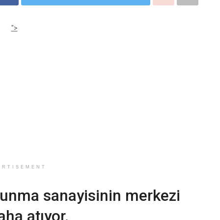
">
ERTISEMENT
avunma sanayisinin merkezi
aha atıyor.