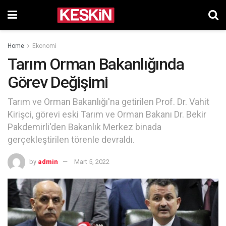
Home
Ekonomi
Tarım Orman Bakanlığında
Görev Değişimi
Tarım ve Orman Bakanlığı'na getirilen Prof. Dr. Vahit
Kirişci, görevi eski Tarım ve Orman Bakanı Dr. Bekir
Pakdemirli'den Bakanlık Merkez binada
gerçekleştirilen törenle devraldı.
by
admin
Mart 5, 2022